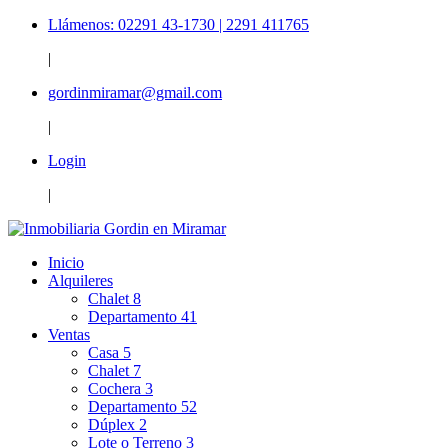
Llámenos: 02291 43-1730 | 2291 411765
|
gordinmiramar@gmail.com
|
Login
|
Inicio
Alquileres
Chalet
8
Departamento
41
Ventas
Casa
5
Chalet
7
Cochera
3
Departamento
52
Dúplex
2
Lote o Terreno
3