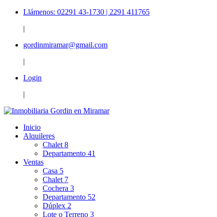
Llámenos: 02291 43-1730 | 2291 411765
|
gordinmiramar@gmail.com
|
Login
|
Inicio
Alquileres
Chalet
8
Departamento
41
Ventas
Casa
5
Chalet
7
Cochera
3
Departamento
52
Dúplex
2
Lote o Terreno
3