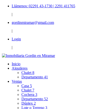
Llámenos: 02291 43-1730 | 2291 411765
|
gordinmiramar@gmail.com
|
Login
|
Inicio
Alquileres
Chalet
8
Departamento
41
Ventas
Casa
5
Chalet
7
Cochera
3
Departamento
52
Dúplex
2
Lote o Terreno
3